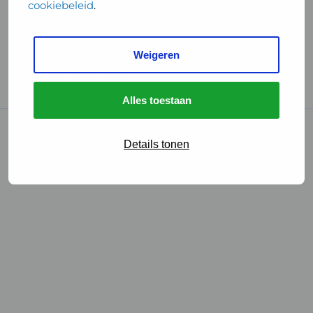
cookiebeleid
.
Handige links
Weigeren
GGD Reisvaccinaties
Cookies
Alles toestaan
© 2026 • GGD
Details tonen