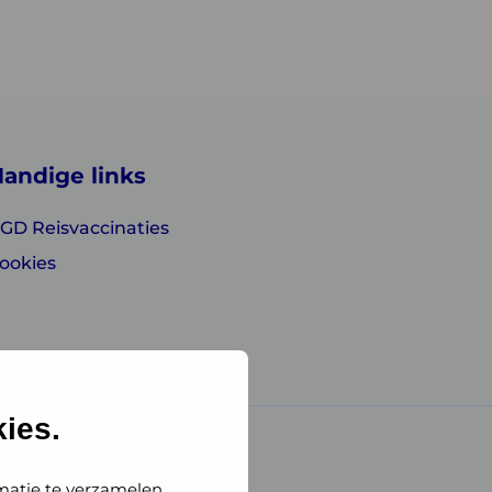
andige links
GD Reisvaccinaties
ookies
ies.
matie te verzamelen