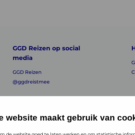
GGD Reizen op social
H
media
G
GGD Reizen
C
@ggdreistmee
e website maakt gebruik van cook
m de website goed te laten werken en om statistische infor