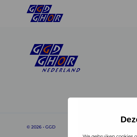
Linkedin
Instagram
of
of
GGD
GGD
Dez
© 2026 • GGD
GHOR
GHOR
We gebruiken cookies o