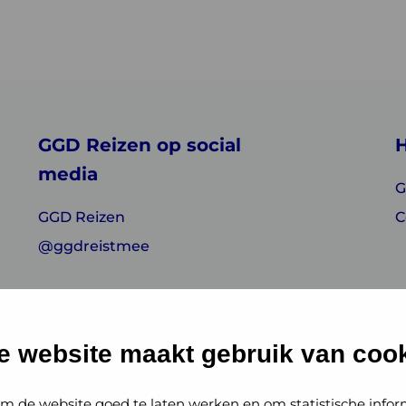
GGD Reizen op social
H
media
G
GGD Reizen
C
@ggdreistmee
e website maakt gebruik van cook
m de website goed te laten werken en om statistische infor