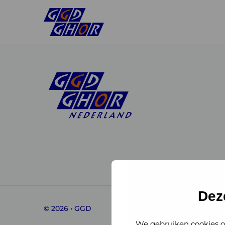
Linkedin
Instagram
of
of
GGD
GGD
Dez
© 2026 • GGD
GHOR
GHOR
We gebruiken cookies o