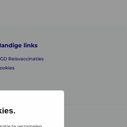
andige links
GD Reisvaccinaties
ookies
ies.
matie te verzamelen