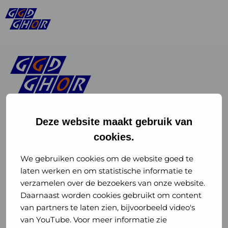
Deze website maakt gebruik van
cookies.
Linkedin
Instagram
of
of
We gebruiken cookies om de website goed te
laten werken en om statistische informatie te
GGD
GGD
verzamelen over de bezoekers van onze website.
GGD Reizen op social media
Daarnaast worden cookies gebruikt om content
GHOR
GHOR
van partners te laten zien, bijvoorbeeld video's
GGD Reizen
Nederland
Nederland
van YouTube. Voor meer informatie zie
@ggdreistmee