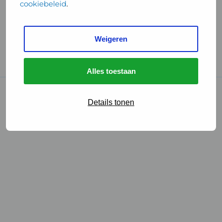
cookiebeleid
.
Handige links
Weigeren
GGD Reisvaccinaties
Cookies
Alles toestaan
© 2026 • GGD
Details tonen