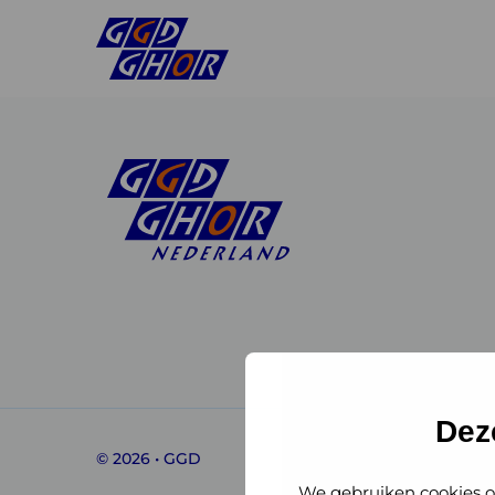
Linkedin
Instagram
of
of
GGD
GGD
Dez
© 2026 • GGD
GHOR
GHOR
We gebruiken cookies o