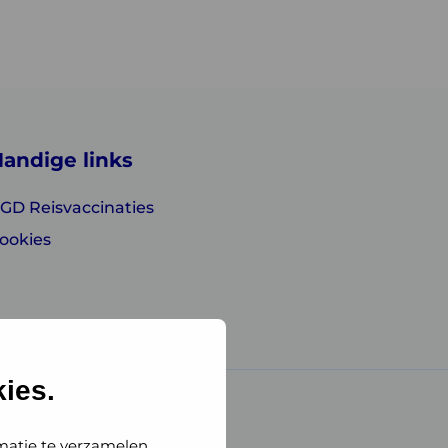
andige links
GD Reisvaccinaties
ookies
ies.
matie te verzamelen