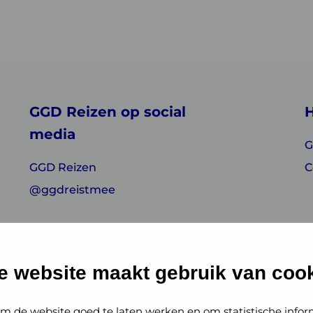
GGD Reizen op social
H
media
G
GGD Reizen
C
@ggdreistmee
e website maakt gebruik van cook
m de website goed te laten werken en om statistische infor